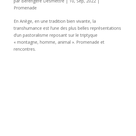
par
Bérengère Desmettre
|
10, Sep, 2022
|
Promenade
En Ariège, en une tradition bien vivante, la
transhumance est l’une des plus belles représentations
d’un pastoralisme reposant sur le triptyque
« montagne, homme, animal ». Promenade et
rencontres.