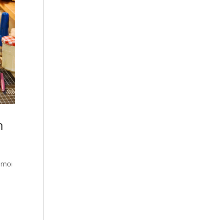
m
 moi