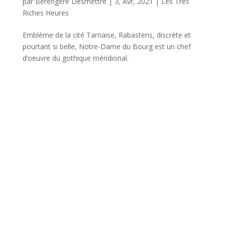
par
Bérengère Desmettre
|
3, Avr, 2021
|
Les Très
Riches Heures
Emblème de la cité Tarnaise, Rabastens, discrète et
pourtant si belle, Notre-Dame du Bourg est un chef
d’oeuvre du gothique méridional.