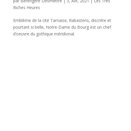
par
Bérengère Desmettre
|
3, Avr, 2021
|
Les Très
Riches Heures
Emblème de la cité Tarnaise, Rabastens, discrète et
pourtant si belle, Notre-Dame du Bourg est un chef
d’oeuvre du gothique méridional.