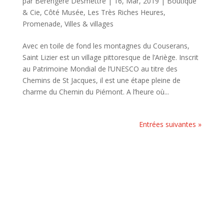
par
Bérengère Desmettre
|
16, Mar, 2019
|
Boutique
& Cie
,
Côté Musée
,
Les Très Riches Heures
,
Promenade
,
Villes & villages
Avec en toile de fond les montagnes du Couserans,
Saint Lizier est un village pittoresque de l’Ariège. Inscrit
au Patrimoine Mondial de l’UNESCO au titre des
Chemins de St Jacques, il est une étape pleine de
charme du Chemin du Piémont. A l’heure où...
Entrées suivantes »