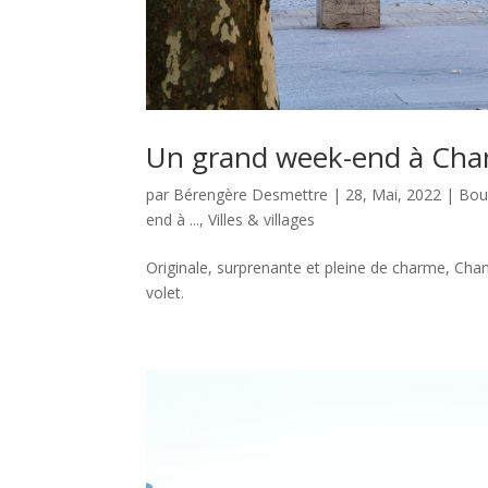
Un grand week-end à Cha
par
Bérengère Desmettre
|
28, Mai, 2022
|
Bou
end à ...
,
Villes & villages
Originale, surprenante et pleine de charme, Cham
volet.