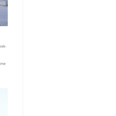
eek-
ième