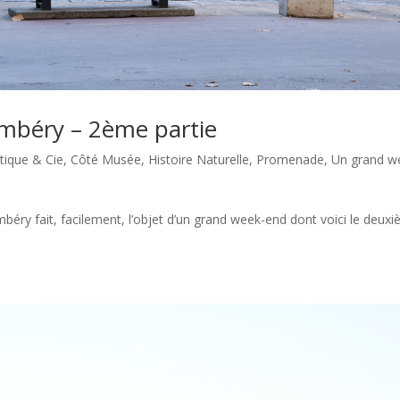
mbéry – 2ème partie
tique & Cie
,
Côté Musée
,
Histoire Naturelle
,
Promenade
,
Un grand w
béry fait, facilement, l’objet d’un grand week-end dont voici le deux