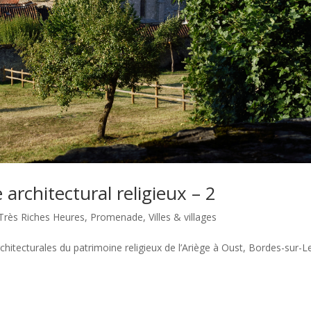
architectural religieux – 2
Très Riches Heures
,
Promenade
,
Villes & villages
hitecturales du patrimoine religieux de l’Ariège à Oust, Bordes-sur-L