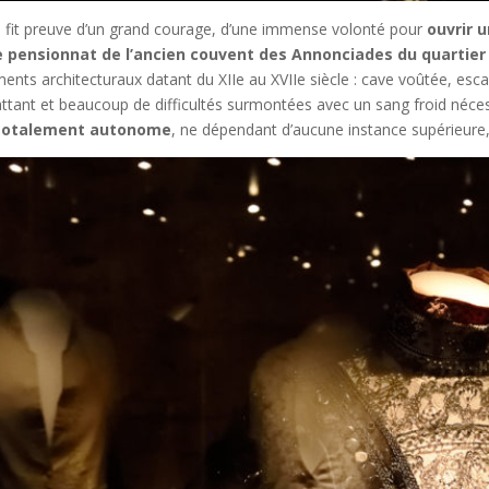
e fit preuve d’un grand courage, d’une immense volonté pour
ouvrir 
le pensionnat de l’ancien couvent des Annonciades du quartier S
ts architecturaux datant du XIIe au XVIIe siècle : cave voûtée, esca
ttant et beaucoup de difficultés surmontées avec un sang froid nécess
totalement autonome
, ne dépendant d’aucune instance supérieure