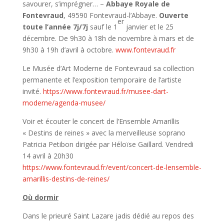
savourer, s’imprégner… –
Abbaye Royale de
Fontevraud
, 49590 Fontevraud-l’Abbaye.
Ouverte
er
toute l’année 7j/7j
sauf le 1
janvier et le 25
décembre. De 9h30 à 18h de novembre à mars et de
9h30 à 19h d’avril à octobre.
www.fontevraud.fr
Le Musée d’Art Moderne de Fontevraud sa collection
permanente et l’exposition temporaire de l’artiste
invité.
https://www.fontevraud.fr/musee-dart-
moderne/agenda-musee/
Voir et écouter le concert de l’Ensemble Amarillis
« Destins de reines » avec la merveilleuse soprano
Patricia Petibon dirigée par Héloïse Gaillard. Vendredi
14 avril à 20h30
https://www.fontevraud.fr/event/concert-de-lensemble-
amarillis-destins-de-reines/
Où dormir
Dans le prieuré Saint Lazare jadis dédié au repos des