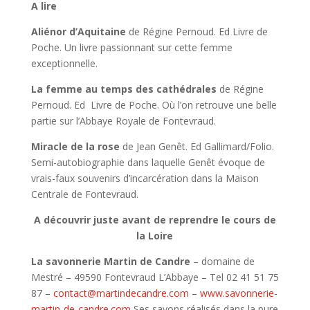
A lire
Aliénor d’Aquitaine
de Régine Pernoud. Ed Livre de
Poche. Un livre passionnant sur cette femme
exceptionnelle.
La femme au temps des cathédrales
de Régine
Pernoud. Ed Livre de Poche. Où l’on retrouve une belle
partie sur l’Abbaye Royale de Fontevraud.
Miracle de la rose
de Jean Genêt. Ed Gallimard/Folio.
Semi-autobiographie dans laquelle Genêt évoque de
vrais-faux souvenirs d’incarcération dans la Maison
Centrale de Fontevraud.
A découvrir juste avant de reprendre le cours de
la Loire
La savonnerie Martin de Candre
– domaine de
Mestré – 49590 Fontevraud L’Abbaye – Tel 02 41 51 75
87 –
contact@martindecandre.com
–
www.savonnerie-
martin-de-candre.com
Ses savons réalisés dans la pure