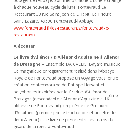
potager de l’Abbaye. Son menu unique « Lune » change
à chaque nouveau cycle de lune. Fontevraud Le
Restaurant 38 rue Saint Jean de L’Habit, Le Prieuré
Saint-Lazare, 49590 Fontevraud-l’Abbaye
www.fontevraud.fr/les-restaurants/fontevraud-le-
restaurant/
A écouter
Le livre d’Aliénor / D’Aliénor d’Aquitaine à Aliénor
de Bretagne
– Ensemble DA CAELIS. Bayard musique.
Ce magnifique enregistrement réalisé dans l’Abbaye
Royale de Fontevraud propose un voyage vocal entre
création contemporaine de Philippe Hersant et
polyphonies inspirées par le Graduel d’Aliénor de
ème
Bretagne (descendante d’Aliénor d’Aquitaine et16
abbesse de Fontevraud), un poème de Guillaume
d’Aquitaine (premier prince troubadour et ancêtre des
deux Aliénor) et le livre de pierre entre les mains du
gisant de la reine à Fontevraud.