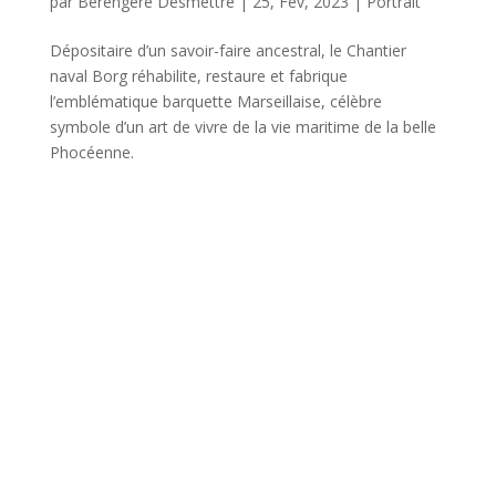
par
Bérengère Desmettre
|
25, Fév, 2023
|
Portrait
Dépositaire d’un savoir-faire ancestral, le Chantier
naval Borg réhabilite, restaure et fabrique
l’emblématique barquette Marseillaise, célèbre
symbole d’un art de vivre de la vie maritime de la belle
Phocéenne.