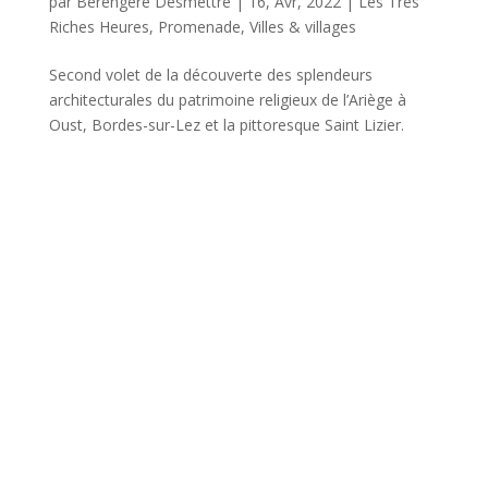
par
Bérengère Desmettre
|
16, Avr, 2022
|
Les Très
Riches Heures
,
Promenade
,
Villes & villages
Second volet de la découverte des splendeurs
architecturales du patrimoine religieux de l’Ariège à
Oust, Bordes-sur-Lez et la pittoresque Saint Lizier.