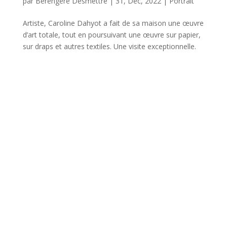
par
Bérengère Desmettre
|
31, Déc, 2022
|
Portrait
Artiste, Caroline Dahyot a fait de sa maison une œuvre
d’art totale, tout en poursuivant une œuvre sur papier,
sur draps et autres textiles. Une visite exceptionnelle.