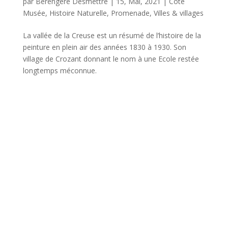
par
Bérengère Desmettre
|
15, Mai, 2021
|
Côté
Musée
,
Histoire Naturelle
,
Promenade
,
Villes & villages
La vallée de la Creuse est un résumé de l’histoire de la
peinture en plein air des années 1830 à 1930. Son
village de Crozant donnant le nom à une Ecole restée
longtemps méconnue.