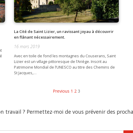
La Cité de Saint Lizier, un ravissant joyau à découvrir
en flânant nécessairement.
16 mars 2019
nt
té
Avec en toile de fond les montagnes du Couserans, Saint
Lizier est un village pittoresque de l’Ariège. Inscrit au
Patrimoine Mondial de l’UNESCO au titre des Chemins de
St Jacques,…
Previous
1
2
3
 travail ? Permettez-moi de vous prévenir des procha