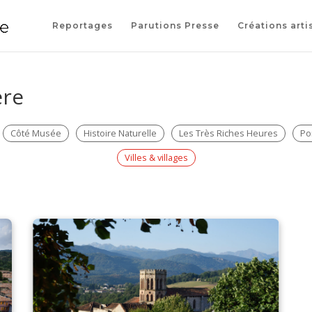
Reportages
Parutions Presse
Créations arti
re​
Côté Musée
Histoire Naturelle
Les Très Riches Heures
Por
Villes & villages