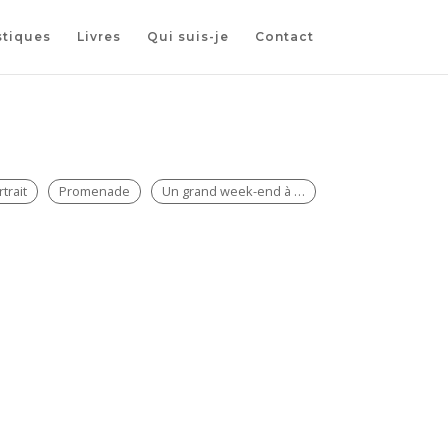
stiques
Livres
Qui suis-je
Contact
trait
Promenade
Un grand week-end à …