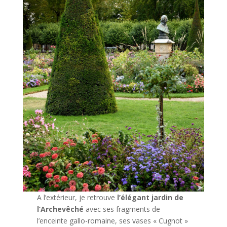
A l’extérieur, je retrouve
l’élégant jardin de
l’Archevêché
avec ses fragments de
l’enceinte gallo-romaine, ses vases « Cugnot »