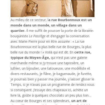
Au milieu de ce secteur, l
a rue Bourbonnoux est un
monde dans un monde, un village dans un
quartier.
Il me suffit de pousser la porte de la librairie-
bouquiniste
Le Pass’âge
et d’engager la conversation
avec Marie-Pierre pour en être assurée : « La rue
Bourbonnoux est la plus belle rue de Bourges, la plus
belle rue du monde ! » Voilà qui est dit. En
cette rue,
typique du Moyen-Âge,
qui n’est pas une galerie
marchande même si j’y trouve une tapissière, un
luthier, un bijoutier, une tatoueuse, une modéliste et
divers restaurants, je flâne, je baguenaude, je furette,
je pourrais bien y passer ma journée, y laisser glisser le
Temps, si je n’avais pas un programme de rendez-vous
si conséquent. J’essaye des chapeaux ici, achète un
livre là, goûte à quelques chocolats un peu plus loin…
Au cœur de Bourges et ses splendeurs,
un art de