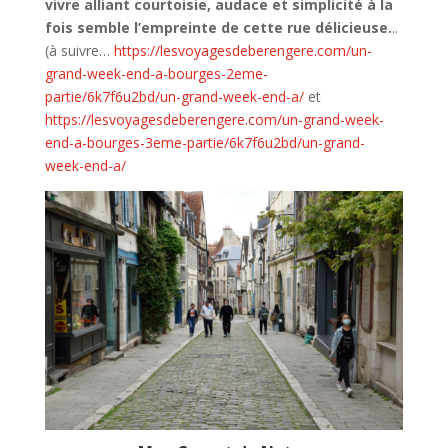
vivre alliant courtoisie, audace et simplicité à la
fois semble l’empreinte de cette rue délicieuse.
..
(à suivre…
https://lesvoyagesdeberengere.com/un-
grand-week-end-a-bourges-2eme-
partie/6k7f6u2bd/un-grand-week-end-a/
et
https://lesvoyagesdeberengere.com/un-grand-week-
end-a-bourges-3eme-partie/6k7f6u2bd/un-grand-
week-end-a/